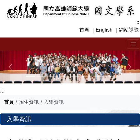
跳
到
主
:::
要
首頁
｜
English
｜
網站導覽
內
容
區
塊
上一張
下一
:::
首頁
招生資訊
入學資訊
入學資訊