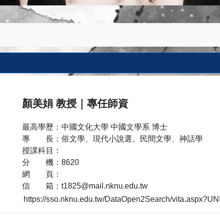
顏美娟
教授
｜
專任師資
最高學歷：
中國文化大學 中國文學系 博士
專 長：
俗文學、現代小說選、民間文學、神話學
授課科目：
分 機：
8620
網 頁：
信 箱：
t1825@mail.nknu.edu.tw
https://sso.nknu.edu.tw/DataOpen2Search/vita.aspx?U