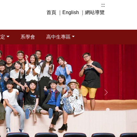
:::
首頁
｜
English
｜
網站導覽
規定
系學會
高中生專區
下一張