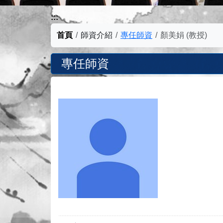
:::
首頁
師資介紹
專任師資
顏美娟 (教授)
專任師資