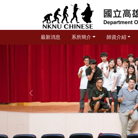
跳
到
主
要
內
最新消息
系所簡介
師資介紹
容
區
塊
上一張