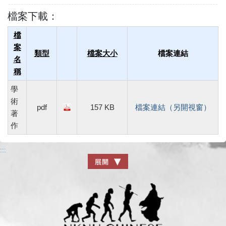
檔案下載：
檔
案
類型
檔案大小
檔案連結
名
稱
學
術
pdf
157 KB
檔案連結（另開視窗）
著
作
:::