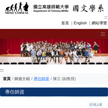
跳
到
主
:::
要
首頁
｜
English
｜
網站導覽
內
容
區
塊
上一張
下一
:::
首頁
師資介紹
專任師資
陳立 (副教授)
專任師資
回上頁