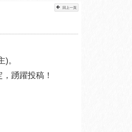
回上一頁
主
)
。
定，踴躍投稿！