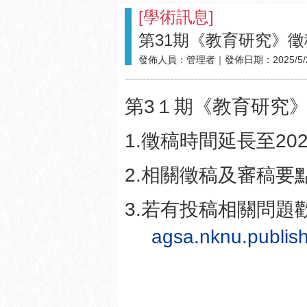
[
學術訊息
]
第31期《教育研究》
發佈人員：
管理者
｜發佈日期：
2025/5/
第
3
１期《教育研究
1.
徵稿時間延長至
20
2.
相關徵稿及審稿要
3.
若有投稿相關問題
agsa.nknu.publi