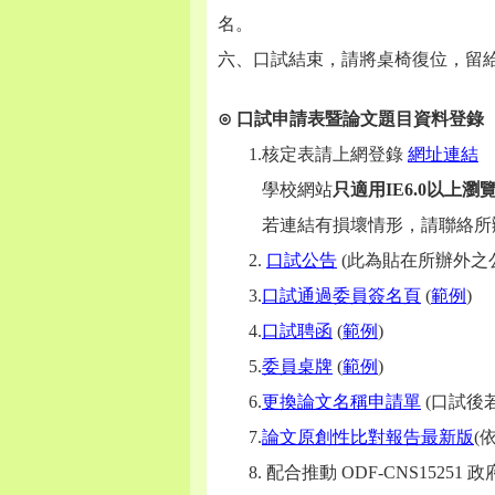
名。
六、口試結束，請將桌椅復位，留
⊙ 口試申請表暨論文題目資料登錄
1.
核定表請上網登錄
網址連結
學校網站
只適用IE6.0以上
若連結有損壞情形，請聯絡所
2.
口試公告
(此為貼在所辦外之
3.
口試通過委員簽名頁
(
範例
)
4.
口試聘函
(
範例
)
5.
委員桌牌
(
範例
)
6.
更換論文名稱申請單
(口試後
7.
論文原創性比對報告最新版
(
8.
配合推動 ODF-CNS1525