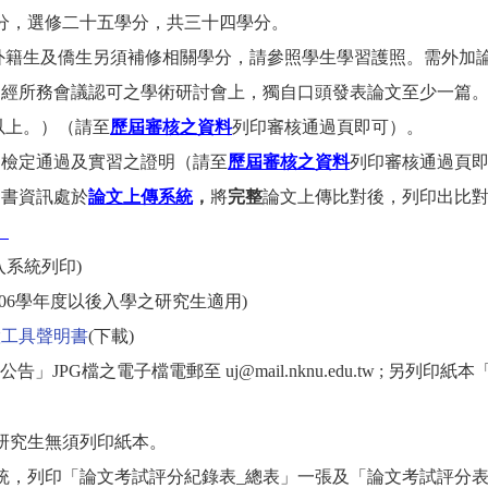
，選修二十五學分，共三十四學分。
生及僑生另須補修相關學分，請參照學生學習護照。需外加論
（經所務會議認可之學術研討會上，獨自口頭發表論文至少一篇
上。）（請至
歷屆審核之資料
列印審核通過頁即可）。
檢定通過及實習之證明（請至
歷屆審核之資料
列印審核通過頁
圖書資訊處於
論文上傳系統
，
將
完整
論文上傳比對後，列印出比
。
入系統列印)
06學年度以後入學之研究生適用)
慧工具聲明書
(下載)
」JPG檔之電子檔電郵至 uj@mail.nknu.edu.tw ; 另
研究生無須列印紙本。
統，列印「論文考試評分紀錄表_總表」一張及「論文考試評分表