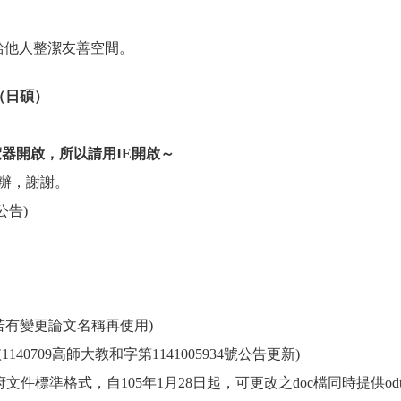
給他人整潔友善空間。
（日碩）
瀏覽器開啟，所以請用IE開啟～
辦，謝謝。
公告)
若有變更論文名稱再使用)
依1140709高師大教和字第1141005934號公告更新)
1 政府文件標準格式，自105年1月28日起，可更改之doc檔同時提供