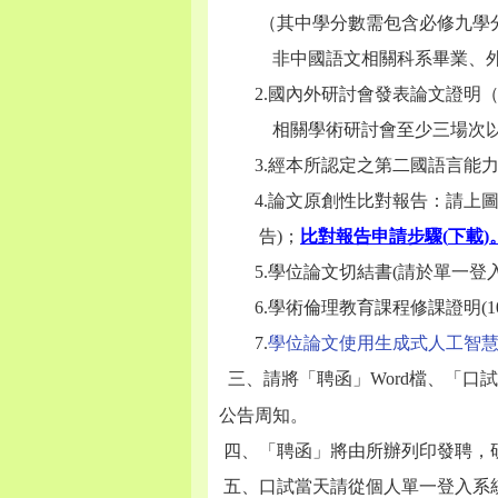
（其中學分數需包含必修九學分
非中國語文相關科系畢業、外籍
2.
國內外研討會發表論文證明
相關學術研討會至少三場次以
3.經本所認定之第二國語言能力
4.
論文原創性比對報告：請上
告)；
比對報告申請步驟(
下載)
5.
學位論文切結書(請於單一登
6.
學術倫理教育課程修課證明(1
7.
學位論文使用生成式人工智
、請將「聘函」Word檔、「口試公告
三
公告周知。
四、「聘函」將由所辦列印發聘，
五、口試當天請從個人單一登入系