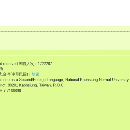
eserved.
瀏覽人次：1722267
所
號,台灣(中華民國)｜
地圖
hinese as a Second/Foreign Language, National Kaohsiung Normal University.
trict, 80201 Kaohsiung, Taiwan, R.O.C.
86-7-7166896