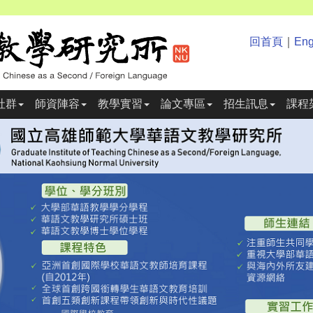
回首頁
｜
Eng
社群
師資陣容
教學實習
論文專區
招生訊息
課程