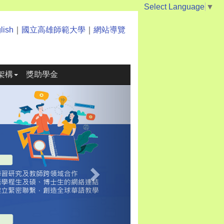
Select Language
▼
lish
｜
國立高雄師範大學
｜
網站導覽
架構
獎助學金
Next