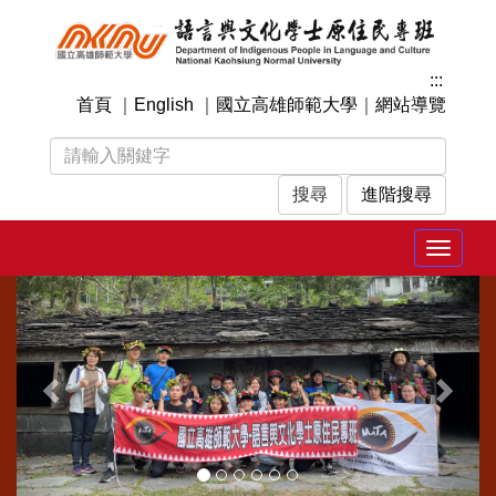
跳
到
主
:::
要
首頁
｜
English
｜
國立高雄師範大學
｜
網站導覽
內
容
區
塊
進階搜尋
Toggle
navigat
上
下
一
一
張
張