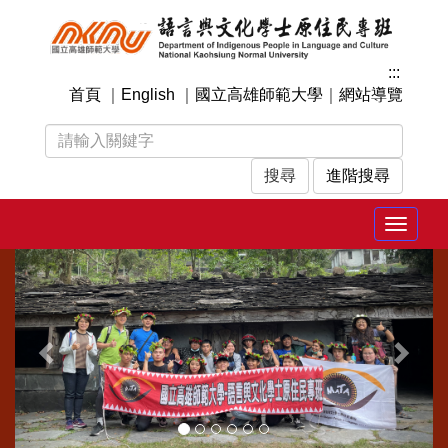
跳
到
主
:::
要
首頁
｜
English
｜
國立高雄師範大學
｜
網站導覽
內
容
區
塊
進階搜尋
Toggle
navigat
上
下
一
一
張
張