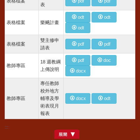
表格檔案
pdf
pdf
表
odt
odt
表格檔案
樂颺計畫
odt
雙主修申
表格檔案
pdf
pdf
請表
pdf
doc
18 週教綱
教師專區
上傳說明
docx
專任教師
校外地方
教師專區
輔導及學
docx
odt
術表現月
報表
:::