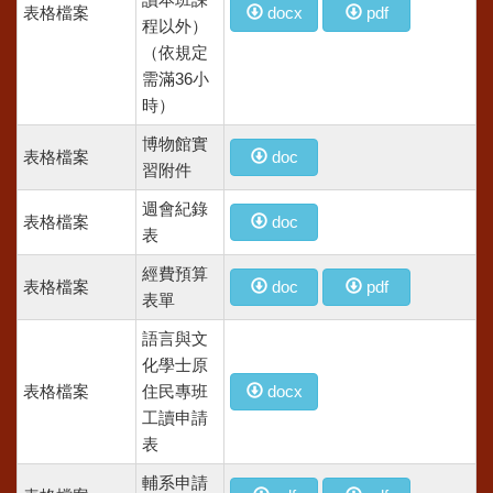
讀本班課
表格檔案
docx
pdf
程以外）
（依規定
需滿36小
時）
博物館實
表格檔案
doc
習附件
週會紀錄
表格檔案
doc
表
經費預算
表格檔案
doc
pdf
表單
語言與文
化學士原
表格檔案
住民專班
docx
工讀申請
表
輔系申請