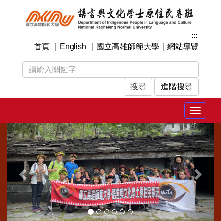
跳
到
主
:::
要
首頁
｜
English
｜
國立高雄師範大學
｜
網站導覽
內
容
區
塊
進階搜尋
Toggle
navigat
上
下
一
一
張
張