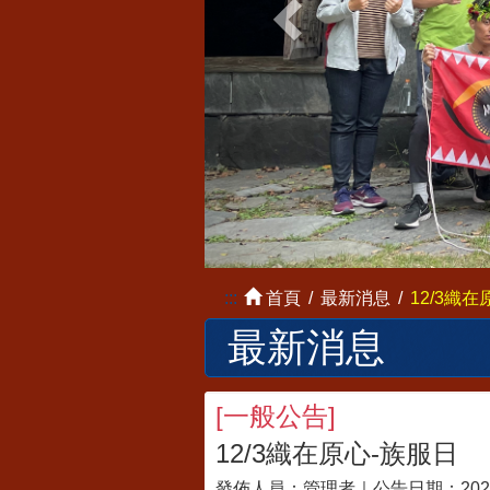
:::
首頁
最新消息
12/3織
最新消息
[
一般公告
]
12/3織在原心-族服日
發佈人員：
管理者
｜公告日期：
202