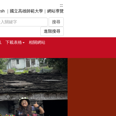
:::
ish
｜
國立高雄師範大學
｜
網站導覽
進階搜尋
訊
下載表格
相關網站
下
一
張