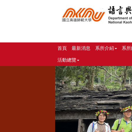
跳
到
主
要
內
容
區
塊
首頁
最新消息
系所介紹
系所
活動總覽
上
一
張