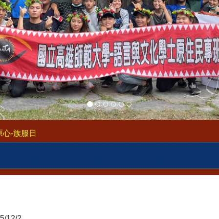
在原心-族服日
5/12/2