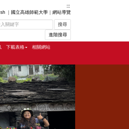
:::
ish
｜
國立高雄師範大學
｜
網站導覽
進階搜尋
訊
下載表格
相關網站
下
一
張