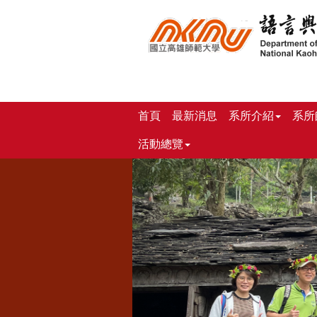
跳
到
主
要
內
容
區
塊
首頁
最新消息
系所介紹
系所
活動總覽
上
一
張