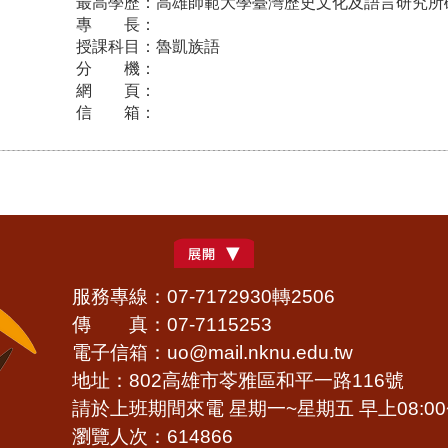
最高學歷：
高雄師範大學臺灣歷史文化及語言研究所
專 長：
授課科目：
魯凱族語
分 機：
網 頁：
信 箱：
服務專線：07-7172930轉2506
傳 真：07-7115253
電子信箱：uo@mail.nknu.edu.tw
地址：802高雄市苓雅區和平一路116號
請於上班期間來電 星期一~星期五 早上08:00~
瀏覽人次：614866