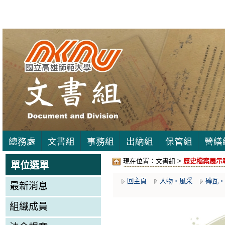
總務處
文書組
事務組
出納組
保管組
營繕
現在位置：
文書組 >
歷史檔案展示專區
單位選單
回主頁
人物‧風采
磚瓦‧
最新消息
組織成員