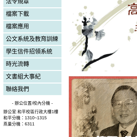
法令規章
檔案下載
檔案應用
公文系統及教育訓練
學生信件招領系統
時光流轉
文書組大事紀
聯絡我們
- 辦公位置/校內分機 -
辦公室:和平校區行政大樓1樓
和平分機：1310~1315
燕巢分機：6311