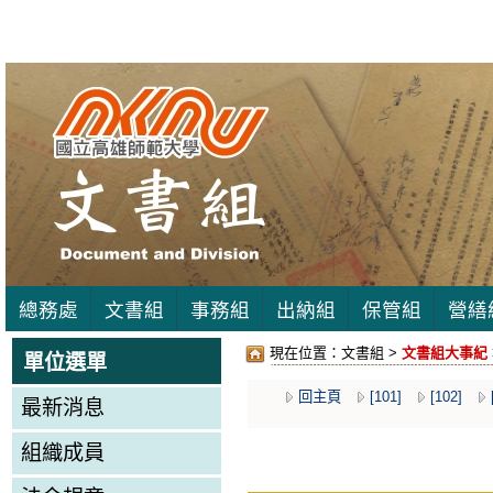
總務處
文書組
事務組
出納組
保管組
營繕
現在位置：
文書組 >
文書組大事紀
單位選單
回主頁
[101]
[102]
最新消息
組織成員