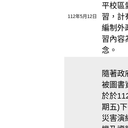
平校區
習，計
112年5月12日
編制外
習內容
念。
隨著政
被圖書
於於11
期五)下
災害演