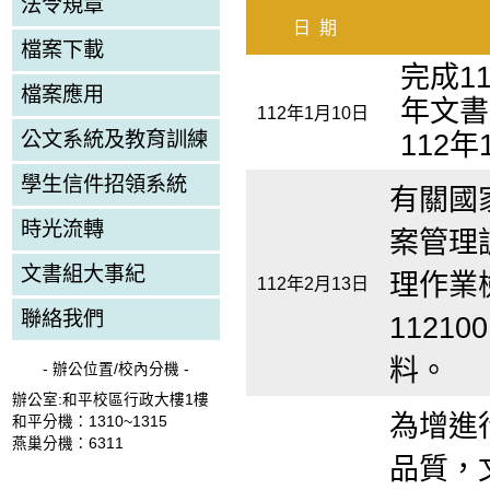
法令規章
日
期
檔案下載
完成1
檔案應用
年文書
112年1月10日
公文系統及教育訓練
112年
學生信件招領系統
有關國
時光流轉
案管理
文書組大事紀
理作業
112年2月13日
聯絡我們
1121
料。
- 辦公位置/校內分機 -
辦公室:和平校區行政大樓1樓
為增進
和平分機：1310~1315
燕巢分機：6311
品質，文