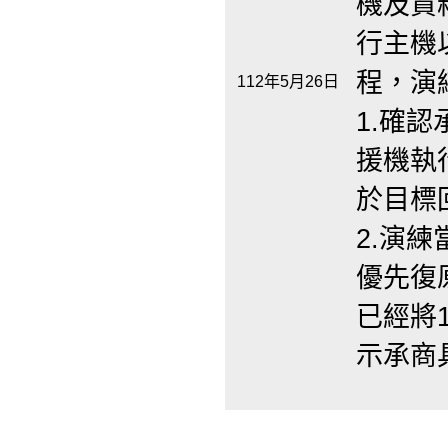
機及資
行主機
程，演
112年5月26日
1.確
援機執
於目標
2.演
優先復
已經將
示承商