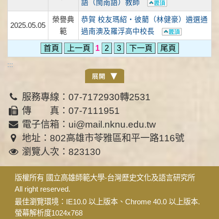
語（閩南語）教師
榮譽典
恭賀 校友瑪紹‧彼藺（林健豪）遴選通
2025.05.05
範
過南澳及羅浮高中校長
首頁
上一頁
1
2
3
下一頁
尾頁
:::
服務專線：07-7172930轉2531
傳 真：07-7111951
電子信箱：ui@mail.nknu.edu.tw
地址：802高雄市苓雅區和平一路116號
瀏覽人次：823130
版權所有 國立高雄師範大學-台灣歷史文化及語言研究所
All right reserved.
最佳瀏覽環境：IE10.0 以上版本、Chrome 40.0 以上版本.
螢幕解析度1024x768