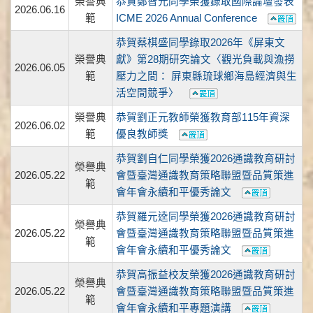
榮譽典
恭賀鄭智元同學榮獲錄取國際論壇發表
2026.06.16
範
ICME 2026 Annual Conference
恭賀蔡棋盛同學錄取2026年《屏東文
榮譽典
獻》第28期研究論文〈觀光負載與漁撈
2026.06.05
範
壓力之間： 屏東縣琉球鄉海島經濟與生
活空間競爭〉
榮譽典
恭賀劉正元教師榮獲教育部115年資深
2026.06.02
範
優良教師獎
恭賀劉自仁同學榮獲2026通識教育研討
榮譽典
2026.05.22
會暨臺灣通識教育策略聯盟暨品質策進
範
會年會永續和平優秀論文
恭賀羅元逵同學榮獲2026通識教育研討
榮譽典
2026.05.22
會暨臺灣通識教育策略聯盟暨品質策進
範
會年會永續和平優秀論文
恭賀高振益校友榮獲2026通識教育研討
榮譽典
2026.05.22
會暨臺灣通識教育策略聯盟暨品質策進
範
會年會永續和平專題演講