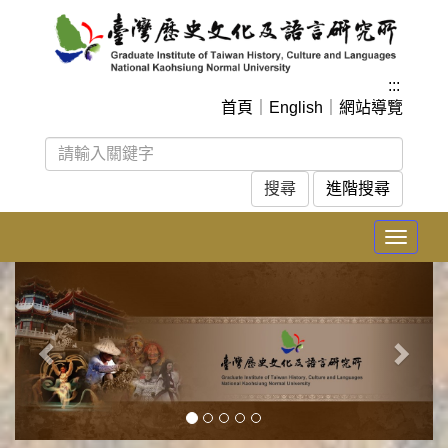
跳
到
主
要
:::
內
首頁
｜
English
｜
網站導覽
容
區
塊
進階搜尋
Toggle
navigat
上
下
一
一
張
張