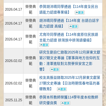
榮譽典
恭賀胡沛晴同學通過【114年度全民台
2026.04.17
範
語能力認證專業級】
榮譽典
胡沛晴同學通過【114年度 台語白話字
2026.04.17
範
能力認證 高級】
尤育玲同學通過【114年度原住民族語
榮譽典
2026.04.17
言能力認證 排灣族中排灣語優級】
範
研究生劉自仁錄取2025年12月屏東文獻
榮譽典
第27期文史專論【軍事與地方信仰的互
2026.02.02
範
動：淮軍進駐對北勢寮保安宮之影
響】
校友高振益錄取2025年12月屏東文獻第
榮譽典
2026.02.02
27期文史專論【日治時期恆春地區的基
範
礎教育】
榮譽典
恭賀本所教師榮獲114學年度本校教師
2025.11.25
範
研究優良獎