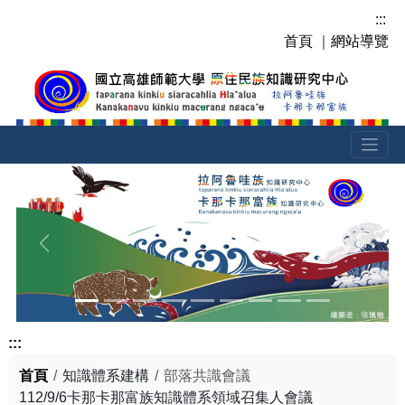
跳
:::
到
首頁
｜
網站導覽
主
要
內
容
區
塊
上一張
下一張
:::
首頁
知識體系建構
部落共識會議
112/9/6卡那卡那富族知識體系領域召集人會議