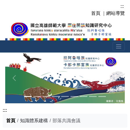
跳
:::
到
首頁
｜
網站導覽
主
要
內
容
區
塊
上一張
下一張
:::
首頁
知識體系建構
部落共識會議