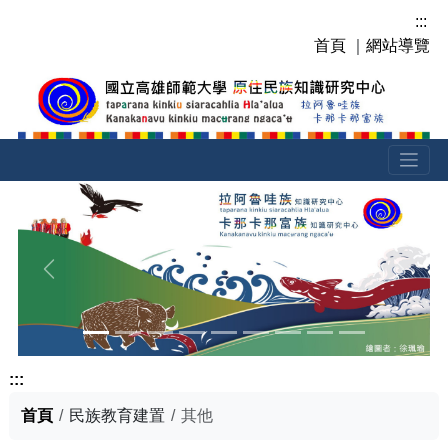
跳
:::
到
首頁
｜
網站導覽
主
要
內
容
區
塊
上一張
下一張
:::
首頁
民族教育建置
其他