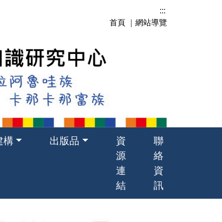
:::
首頁
｜
網站導覽
建構
出版品
資
聯
源
絡
連
資
結
訊