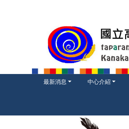
跳
到
主
要
內
容
區
塊
最新消息
中心介紹