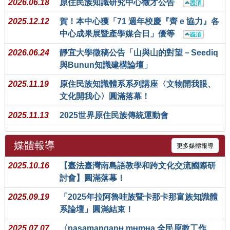
2026.06.18
原住民族知識研究中心徵才公告
2025.12.12
賀！本中心獲「71 週年校慶『齊 e 協力』各
中心成果展暨產學媒合日」優等
2026.06.24
靜宜大學徵稿公告「山與山的對望－Seediq
與Bunun知識建構論壇」
2025.11.19
原住民族知識體系系列講座〈文物開我眼、
文化開我心〉圓滿落幕！
2025.11.13
2025世界原住民族傳統運動會
媒體報導
更多媒體報導
2025.10.16
【臺法臺灣南島語教學和跨文化交流國際研
討會】圓滿落幕！
2025.09.19
「2025年拉阿魯哇族暨卡那卡那富族知識體
系論壇」圓滿結束！
2025.07.07
〈pasamanganʉ mʉmʉa 全民原教工作