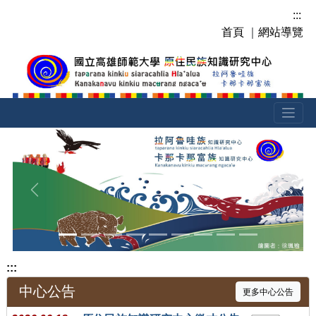
跳
:::
到
首頁
｜
網站導覽
主
要
內
容
區
塊
上一張
下一張
:::
中心公告
更多中心公告