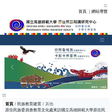
跳
:::
到
首頁
｜
網站導覽
主
要
內
容
區
塊
上一張
下一張
:::
首頁
民族教育建置
其他
原住民族委員會教育文化處來訪國立高雄師範大學原住民