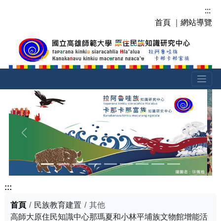
跳
:::
到
首頁
｜
網站導覽
主
要
內
容
區
塊
上一張
下一張
:::
首頁
民族教育建置
其他
高師大原住民知識中心那瑪夏和小林平埔族文物館增能活