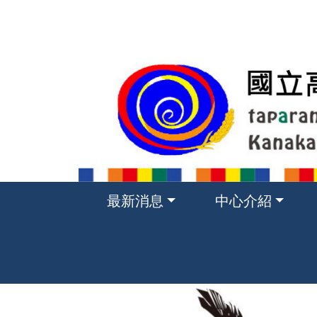
跳
到
主
要
內
容
區
塊
最新消息
中心介紹