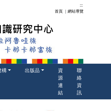
:::
首頁
｜
網站導覽
建構
出版品
資
聯
源
絡
連
資
結
訊