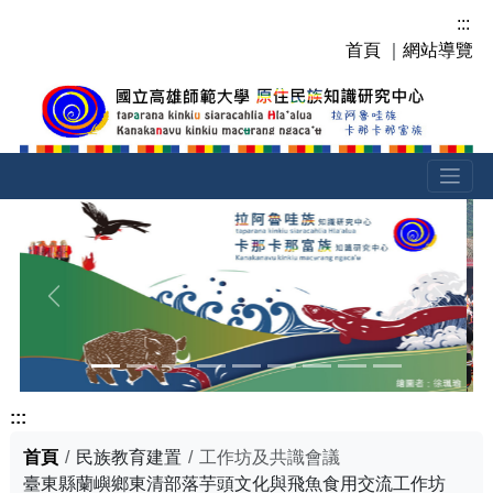
跳
:::
到
首頁
｜
網站導覽
主
要
內
容
區
塊
上一張
下一張
:::
首頁
民族教育建置
工作坊及共識會議
臺東縣蘭嶼鄉東清部落芋頭文化與飛魚食用交流工作坊