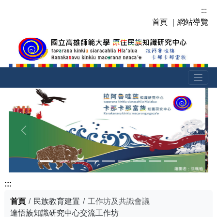
跳
:::
到
首頁
｜
網站導覽
主
要
內
容
區
塊
上一張
下一張
:::
首頁
民族教育建置
工作坊及共識會議
達悟族知識研究中心交流工作坊