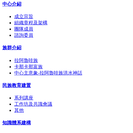
中心介紹
成立宗旨
組織章程及架構
團隊成員
諮詢委員
族群介紹
拉阿魯哇族
卡那卡那富族
中心主意象-拉阿魯哇族洪水神話
民族教育建置
系列講座
工作坊及共識會議
其他
知識體系建構