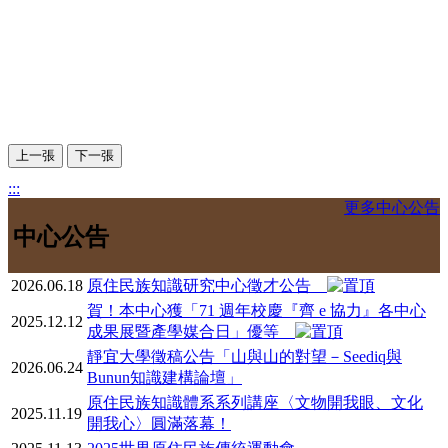
上一張
下一張
:::
更多中心公告
中心公告
2026.06.18
原住民族知識研究中心徵才公告
賀！本中心獲「71 週年校慶『齊 e 協力』各中心
2025.12.12
成果展暨產學媒合日」優等
靜宜大學徵稿公告「山與山的對望－Seediq與
2026.06.24
Bunun知識建構論壇」
原住民族知識體系系列講座〈文物開我眼、文化
2025.11.19
開我心〉圓滿落幕！