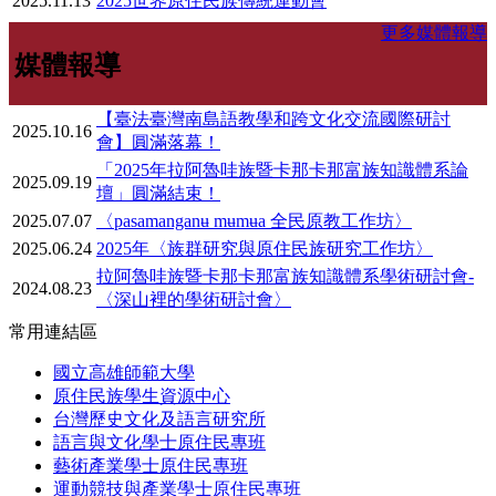
2025.11.13
2025世界原住民族傳統運動會
更多媒體報導
媒體報導
【臺法臺灣南島語教學和跨文化交流國際研討
2025.10.16
會】圓滿落幕！
「2025年拉阿魯哇族暨卡那卡那富族知識體系論
2025.09.19
壇」圓滿結束！
2025.07.07
〈pasamanganʉ mʉmʉa 全民原教工作坊〉
2025.06.24
2025年〈族群研究與原住民族研究工作坊〉
拉阿魯哇族暨卡那卡那富族知識體系學術研討會-
2024.08.23
〈深山裡的學術研討會〉
常用連結區
國立高雄師範大學
原住民族學生資源中心
台灣歷史文化及語言研究所
語言與文化學士原住民專班
藝術產業學士原住民專班
運動競技與產業學士原住民專班