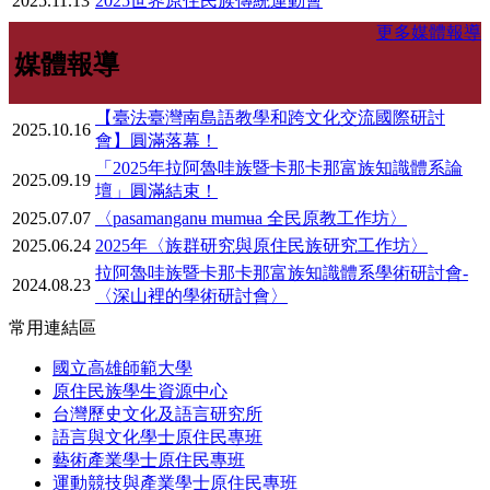
2025.11.13
2025世界原住民族傳統運動會
更多媒體報導
媒體報導
【臺法臺灣南島語教學和跨文化交流國際研討
2025.10.16
會】圓滿落幕！
「2025年拉阿魯哇族暨卡那卡那富族知識體系論
2025.09.19
壇」圓滿結束！
2025.07.07
〈pasamanganʉ mʉmʉa 全民原教工作坊〉
2025.06.24
2025年〈族群研究與原住民族研究工作坊〉
拉阿魯哇族暨卡那卡那富族知識體系學術研討會-
2024.08.23
〈深山裡的學術研討會〉
常用連結區
國立高雄師範大學
原住民族學生資源中心
台灣歷史文化及語言研究所
語言與文化學士原住民專班
藝術產業學士原住民專班
運動競技與產業學士原住民專班