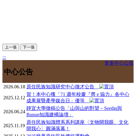
上一張
下一張
:::
更多中心公告
中心公告
2026.06.18
原住民族知識研究中心徵才公告
賀！本中心獲「71 週年校慶『齊 e 協力』各中心
2025.12.12
成果展暨產學媒合日」優等
靜宜大學徵稿公告「山與山的對望－Seediq與
2026.06.24
Bunun知識建構論壇」
原住民族知識體系系列講座〈文物開我眼、文化
2025.11.19
開我心〉圓滿落幕！