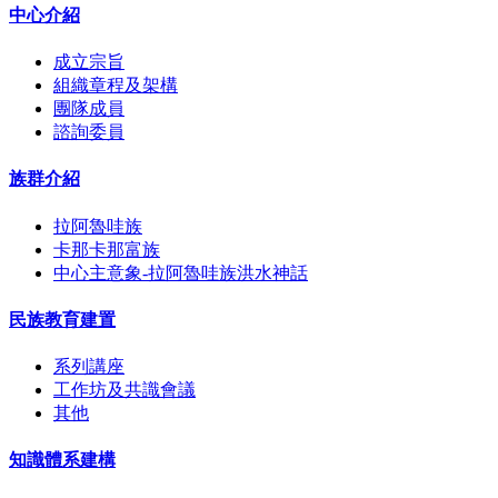
中心介紹
成立宗旨
組織章程及架構
團隊成員
諮詢委員
族群介紹
拉阿魯哇族
卡那卡那富族
中心主意象-拉阿魯哇族洪水神話
民族教育建置
系列講座
工作坊及共識會議
其他
知識體系建構