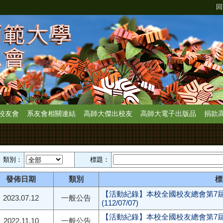
回
校友會
系友會相關連結
高師大傑出校友
高師大電子出版品
捐款
類別：
標題：
發佈日期
類別
標
【活動紀錄】本校全國校友總會第7屆
2023.07.12
一般公告
(112/07/07)
【活動紀錄】本校全國校友總會第7
2022.11.10
一般公告