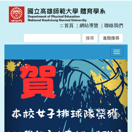
跳
到
主
要
:::
首頁
｜
網站導覽
｜
聯絡我們
內
容
進階搜尋
區
塊
Toggle
navigat
Previous
Next