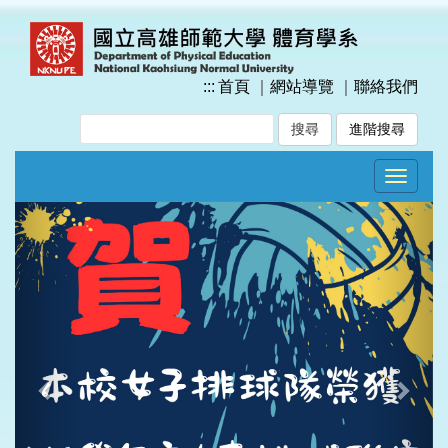
跳
到
主
要
:::
首頁
｜
網站導覽
｜
聯絡我們
內
容
進階搜尋
區
塊
Toggle
navigat
Previous
Next