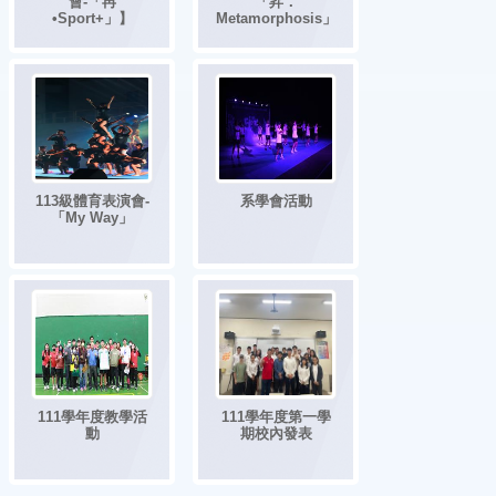
會-「冉
「昇．
•Sport+」】
Metamorphosis」
113級體育表演會-
系學會活動
「My Way」
111學年度教學活
111學年度第一學
動
期校內發表