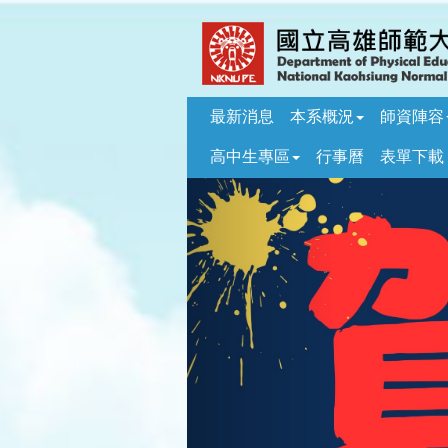
跳
到
主
要
內
最新消息
本系概況
師資陣容
容
區
高中生專區
行事曆
表單下載
塊
Previous