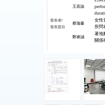
perfor
王若諭
durat
女性青
發表者/
蔡珈蓁
所問
發表題目
著地
鄭睿誠
關係