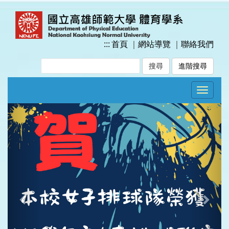
跳
到
主
要
:::
首頁
｜
網站導覽
｜
聯絡我們
內
容
進階搜尋
區
塊
Toggle
navigat
Previous
Next