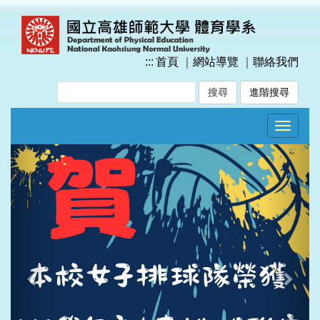
跳
到
主
要
:::
首頁
｜
網站導覽
｜
聯絡我們
內
容
進階搜尋
區
塊
Toggle
navigat
Previous
Next