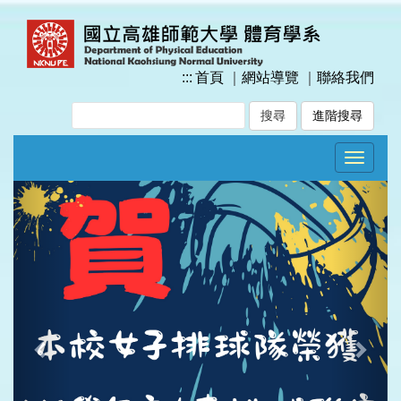
跳
到
主
要
:::
首頁
｜
網站導覽
｜
聯絡我們
內
容
進階搜尋
區
塊
Toggle
navigat
Previous
Next