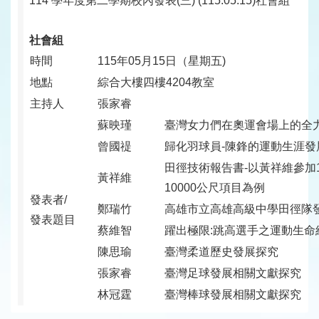
114 學年度第二學期校內發表(三) (115.05.15)社會組
社會組
時間
115年05月15日（星期五)
地點
綜合大樓四樓4204教室
主持人
張家睿
蘇映瑾
臺灣女力們在奧運會場上的全力發揮
曾國禔
歸化羽球員-陳鋒的運動生涯發
田徑技術報告書-以黃祥維參加
黃祥維
10000公尺項目為例
發表者/
鄭瑞竹
高雄市立高雄高級中學田徑隊
發表題目
蔡維智
躍出極限:跳高選手之運動生命
陳思瑜
臺灣柔道歷史發展探究
張家睿
臺灣足球發展相關文獻探究
林冠霆
臺灣棒球發展相關文獻探究