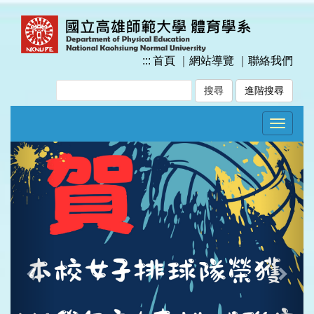
跳
到
主
要
:::
首頁
｜
網站導覽
｜
聯絡我們
內
容
進階搜尋
區
塊
Toggle
navigat
Previous
Next