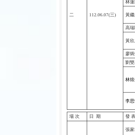
林蓮
二
112.06.07(
三
)
黃繼
高瑞
黃欣
廖炳
劉雙
林炫
李思
場
次
日
期
發
張家