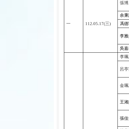
張博
余秉
一
112.05.17(
三
)
馮德
李雅
吳嘉
李珮
呂亭
金珮
王湘
張佳