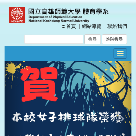
跳
到
主
要
:::
首頁
｜
網站導覽
｜
聯絡我們
內
容
進階搜尋
區
塊
Toggle
navigat
Previous
Next