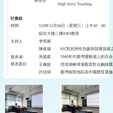
林昱任
High Serve Teaching.
社會組
時間
年
月
日（星期三）上午
：
113
11
06
10
00
綜合大樓二樓
教室
4303
主持人
李明展
陳俊揚
對於跨性別參與競賽規範
IOC
吳懿庭
年代臺灣運動場上的百合
發表者/
1960
發表題目
王佩慈
澄清湖棒球場觀眾對台鋼雄鷹
許信瑋
臺灣南部地區高中職體育選修