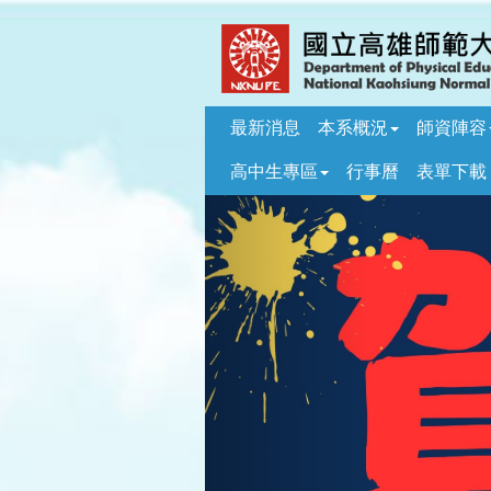
跳
到
主
要
內
最新消息
本系概況
師資陣容
容
區
高中生專區
行事曆
表單下載
塊
Previous