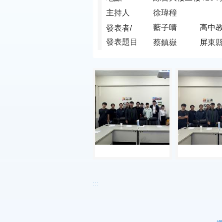
主持人
徐瑋穜
藍子晴
高中教
發表者/
發表題目
蔡鎮嶽
屏東
:::