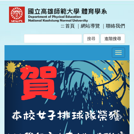
跳
到
主
要
:::
首頁
｜
網站導覽
｜
聯絡我們
內
容
進階搜尋
區
塊
Toggle
navigat
Previous
Next