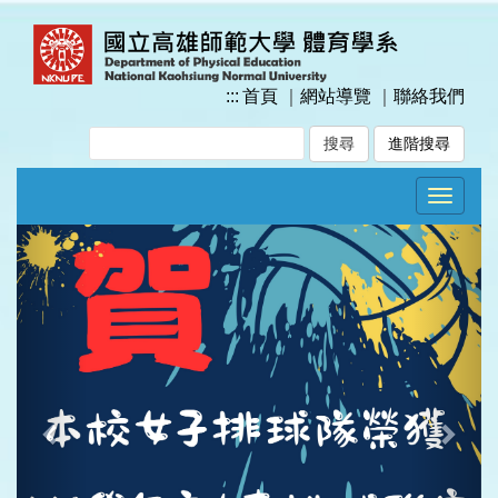
跳
到
主
要
:::
首頁
｜
網站導覽
｜
聯絡我們
內
容
進階搜尋
區
塊
Toggle
navigat
Previous
Next