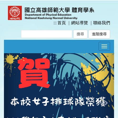
跳
到
主
要
:::
首頁
｜
網站導覽
｜
聯絡我們
內
容
進階搜尋
區
塊
Toggle
navigat
Previous
Next