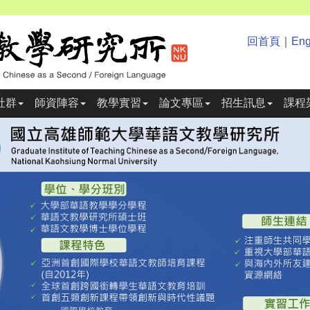
回首頁
｜
Eng
社群
師資陣容
教學實習
論文專區
招生訊息
課程