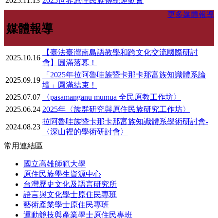
2025.11.13
2025世界原住民族傳統運動會
更多媒體報導
媒體報導
【臺法臺灣南島語教學和跨文化交流國際研討
2025.10.16
會】圓滿落幕！
「2025年拉阿魯哇族暨卡那卡那富族知識體系論
2025.09.19
壇」圓滿結束！
2025.07.07
〈pasamanganʉ mʉmʉa 全民原教工作坊〉
2025.06.24
2025年〈族群研究與原住民族研究工作坊〉
拉阿魯哇族暨卡那卡那富族知識體系學術研討會-
2024.08.23
〈深山裡的學術研討會〉
常用連結區
國立高雄師範大學
原住民族學生資源中心
台灣歷史文化及語言研究所
語言與文化學士原住民專班
藝術產業學士原住民專班
運動競技與產業學士原住民專班