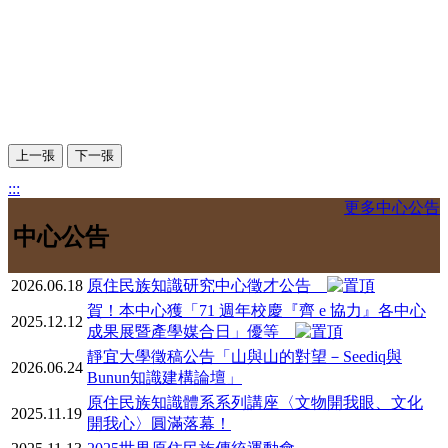
上一張
下一張
:::
更多中心公告
中心公告
2026.06.18
原住民族知識研究中心徵才公告
賀！本中心獲「71 週年校慶『齊 e 協力』各中心
2025.12.12
成果展暨產學媒合日」優等
靜宜大學徵稿公告「山與山的對望－Seediq與
2026.06.24
Bunun知識建構論壇」
原住民族知識體系系列講座〈文物開我眼、文化
2025.11.19
開我心〉圓滿落幕！