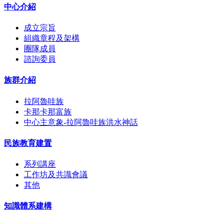
中心介紹
成立宗旨
組織章程及架構
團隊成員
諮詢委員
族群介紹
拉阿魯哇族
卡那卡那富族
中心主意象-拉阿魯哇族洪水神話
民族教育建置
系列講座
工作坊及共識會議
其他
知識體系建構