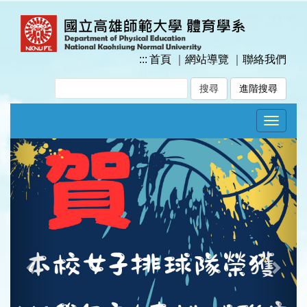
跳
到
主
要
:::
首頁
｜
網站導覽
｜
聯絡我們
內
容
進階搜尋
區
塊
Toggle
navigat
Previous
Next