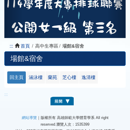
:::
首頁
高中生專區
場館&宿舍
場館&宿舍
回主頁
涵泳樓
蘭苑
芝心樓
逸清樓
:::
網站導覽
｜版權所有 高雄師範大學體育學系 All right
reserved.
瀏覽人次：1535399