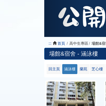
:::
首頁
高中生專區
場館&宿
場館&宿舍 - 涵泳樓
回主頁
涵泳樓
蘭苑
芝心樓