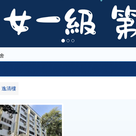
舍
逸清樓