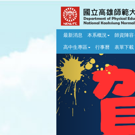
跳
到
主
要
內
最新消息
本系概況
師資陣容
容
區
高中生專區
行事曆
表單下載
塊
Previous