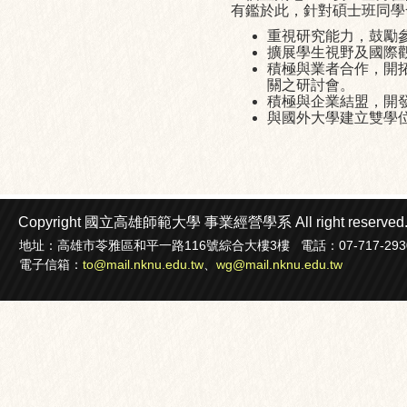
有鑑於此，針對碩士班同學
重視研究能力，鼓勵
擴展學生視野及國際
積極與業者合作，開
關之研討
會。
積極與企業結盟，開
與國外大學建立雙學
Copyright 國立高雄師範大學
事業經營學系
All right reserved
地址：高雄市苓雅區和平一路116號綜合大樓3樓 電話：07-717-2930轉22
電子信箱：
to@mail.nknu.edu.tw
、
wg@mail.nknu.edu.tw