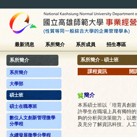
最新消息
系所簡介
系所成員
招生專區
系所簡介 - 碩士班
系所簡介
課程資訊
開
系所簡介
大學部
簡介
碩士班
本系碩士班以「培育具創新
碩士在職專班
許學生在職場上具有獨特的
數位人文創新管理微學
夠的分析與決策能力，以應
分學程
及充分了解資訊科技、人工
永續發展微學分學程