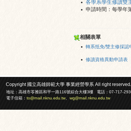
各學系學生修讀雙
申請時間：每學年第
相關表單
轉系抵免/雙主修採認
修讀資格異動申請表
Copyright 國立高雄師範大學
事業經營學系
All right reserved
地址：高雄市苓雅區和平一路116號綜合大樓3樓 電話：07-717-2930轉22
電子信箱：
to@mail.nknu.edu.tw
、
wg@mail.nknu.edu.tw