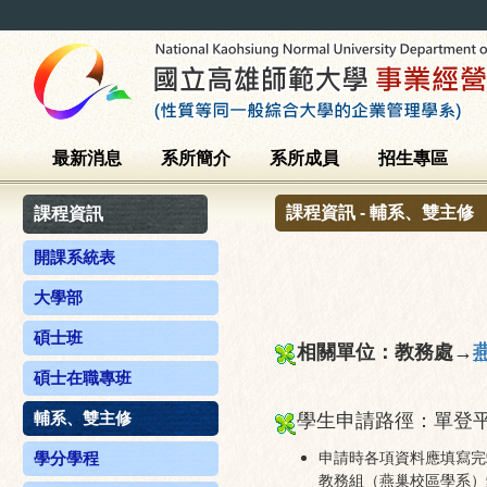
最新消息
系所簡介
系所成員
招生專區
課程資訊 - 輔系、雙主修
課程資訊
開課系統表
大學部
碩士班
相關單位：教務處→
碩士在職專班
輔系、雙主修
學生申請路徑：單登平
申請時各項資料應填寫完
學分學程
教務組（燕巢校區學系）