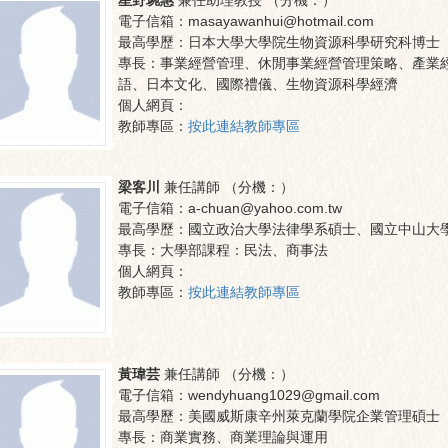
星野琬惠
兼任助理教授
（分機：
）
電子信箱：
masayawanhui@hotmail.com
最高學歷：
日本大學大學院生物資源科學研究科博士
專長：
事業經營管理、休閒事業經營管理策略、產業
語、日本文化、國際禮儀、生物資源科學經濟
個人網頁：
教師專區：
按此連結教師專區
梁客川
兼任講師
（分機：
）
電子信箱：
a-chuan@yahoo.com.tw
最高學歷：
國立政治大學法律學系碩士、國立中山大
專長：
大學部課程：民法、商事法
個人網頁：
教師專區：
按此連結教師專區
黃瑋芸
兼任講師
（分機：
）
電子信箱：
wendyhuang1029@gmail.com
最高學歷：
美國威斯康辛州萊克蘭學院企業管理碩士
專長：
商業實務、商業理論與運用