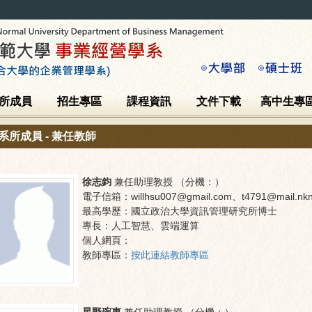
所成員
招生專區
課程資訊
文件下載
高中生專
系所成員 - 兼任教師
徐志鈞
兼任助理教授
（分機：
）
電子信箱：
willhsu007@gmail.com、t4791@mail.nkn
最高學歷：
國立政治大學資訊管理研究所博士
專長：
人工智慧、雲端運算
個人網頁：
教師專區：
按此連結教師專區