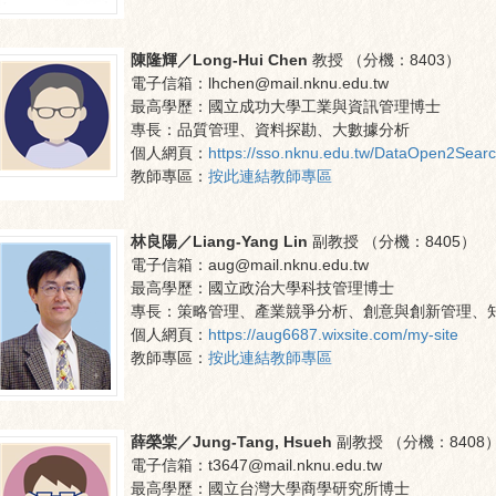
陳隆輝／Long-Hui Chen
教授
（分機：
8403
）
電子信箱：
lhchen@mail.nknu.edu.tw
最高學歷：
國立成功大學工業與資訊管理博士
專長：
品質管理、資料探勘、大數據分析
個人網頁：
https://sso.nknu.edu.tw/DataOpen2Sear
教師專區：
按此連結教師專區
林良陽／Liang-Yang Lin
副教授
（分機：
8405
）
電子信箱：
aug@mail.nknu.edu.tw
最高學歷：
國立政治大學科技管理博士
專長：
策略管理、產業競爭分析、創意與創新管理、
個人網頁：
https://aug6687.wixsite.com/my-site
教師專區：
按此連結教師專區
薛榮棠／Jung-Tang, Hsueh
副教授
（分機：
8408
電子信箱：
t3647@mail.nknu.edu.tw
最高學歷：
國立台灣大學商學研究所博士