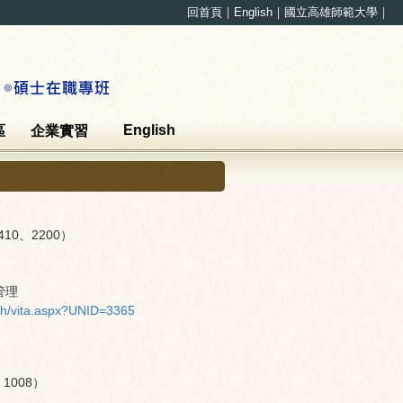
回首頁
｜
English
｜
國立高雄師範大學
｜
English
區
企業實習
410、2200
）
管理
ch/vita.aspx?UNID=3365
、1008
）