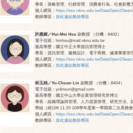
專長：
策略管理、行銷管理、消費者行為、社會影響
個人網頁：
https://sso.nknu.edu.tw/DataOpen2Sear
教師專區：
按此連結教師專區
許惠媚／Hui-Mei Hsu
副教授
（分機：
8402
）
電子信箱：
hmhsu@mail.nknu.edu.tw
最高學歷：
國立中正大學資訊管理博士
專長：
資訊管理、服務設計、電子商務、健康事業管
個人網頁：
https://sso.nknu.edu.tw/DataOpen2Sear
教師專區：
按此連結教師專區
林玉娟／Yu-Chuan Lin
副教授
（分機：
8404
）
電子信箱：
yclinsun@gmail.com
最高學歷：
國立中山大學企業管理研究所博士
專長：
組織理論與管理、人力資源管理、研究方法、
學組（經108.11.20 108學年度第一學期第二次系務
個人網頁：
https://sso.nknu.edu.tw/DataOpen2Sear
教師專區：
按此連結教師專區