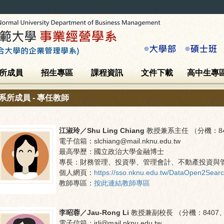
所成員
招生專區
課程資訊
文件下載
高中生專
系所成員 - 專任教師
江淑玲／Shu Ling Chiang
教授兼系主任
（分機：
8
電子信箱：
slchiang@mail.nknu.edu.tw
最高學歷：
國立政治大學金融博士
專長：
財務管理、投資學、管理會計、不動產投資與
個人網頁：
https://sso.nknu.edu.tw/DataOpen2Sear
教師專區：
按此連結教師專區
李昭蓉／Jau-Rong Li
教授兼副校長
（分機：
8407
電子信箱：
jrli@mail.nknu.edu.tw