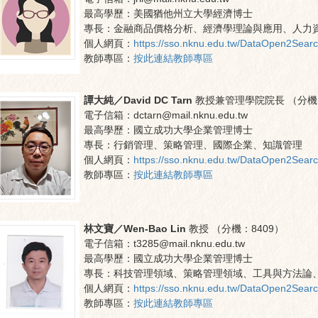
最高學歷：
美國猶他州立大學經濟博士
專長：
金融商品價格分析、經濟學理論與應用、人力
個人網頁：
https://sso.nknu.edu.tw/DataOpen2Sear
教師專區：
按此連結教師專區
譚大純／David DC Tarn
教授兼管理學院院長
（分機
電子信箱：
dctarn@mail.nknu.edu.tw
最高學歷：
國立成功大學企業管理博士
專長：
行銷管理、策略管理、國際企業、知識管理
個人網頁：
https://sso.nknu.edu.tw/DataOpen2Sear
教師專區：
按此連結教師專區
林文寶／Wen-Bao Lin
教授
（分機：
8409
）
電子信箱：
t3285@mail.nknu.edu.tw
最高學歷：
國立成功大學企業管理博士
專長：
科技管理領域、策略管理領域、工具與方法論
個人網頁：
https://sso.nknu.edu.tw/DataOpen2Sear
教師專區：
按此連結教師專區