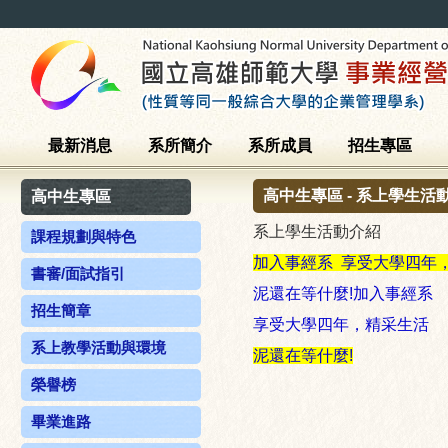
最新消息
系所簡介
系所成員
招生專區
高中生專區 - 系上學生活
高中生專區
系上學生活動介紹
課程規劃與特色
加入事經系
享受大學四年
書審/面試指引
泥還在等什麼!加入事經系
招生簡章
享受大學四年，精采生活
系上教學活動與環境
泥還在等什麼!
榮譽榜
畢業進路