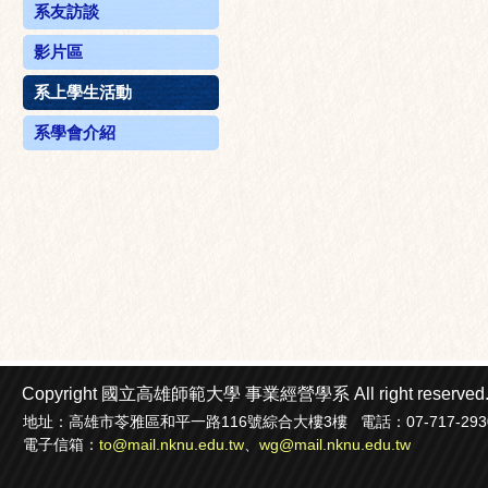
系友訪談
影片區
系上學生活動
系學會介紹
Copyright 國立高雄師範大學
事業經營學系
All right reserved
地址：高雄市苓雅區和平一路116號綜合大樓3樓 電話：07-717-2930轉22
電子信箱：
to@mail.nknu.edu.tw
、
wg@mail.nknu.edu.tw