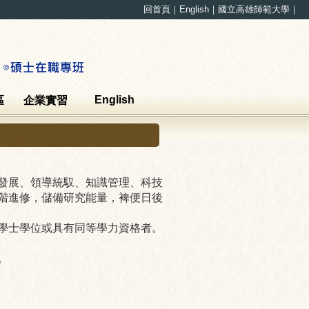
回首頁
｜
English
｜
國立高雄師範大學
｜
English
區
企業實習
發展、領導統馭、知識管理、科技
階進修，儲備研究能量，裨便日後
學士學位或具有同等學力資格者。
。