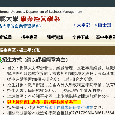
所成員
招生專區
課程資訊
文件下載
高中生專
招生專區 - 碩士學分班
招生方式（請以課程簡章為主）
目的：提供人力資源管理、經營管理、文教事業經營、組織
管理等相關領域之接觸，探索對相關領域之興趣，激勵其進
從事進階學習(如投考研究所)、自行研究之所需。
招生對象：教育部認可之國內外大學或獨立學院畢業，獲有
招生人數：每班招收 30 人。（視該班招生情況調整）
上課校區：本校和平校區（上課地點將於開課前網路公告）
以上資料僅供參考，請以課程簡章為主。
抵免學分：請參考
本系碩士在職專班研究生修業
要點。
相關問題請洽本校進修學院企推組(07)7172930#3661-3664