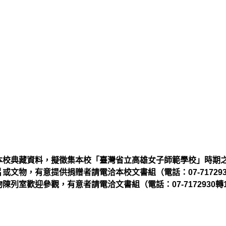
本校典藏資料，擬徵集本校「臺灣省立高雄女子師範學校」時期
或文物，有意提供捐贈者請電洽本校文書組（電話：07-7172930轉
物陳列室歡迎參觀，有意者請電洽文書組（電話：07-
7172930
轉