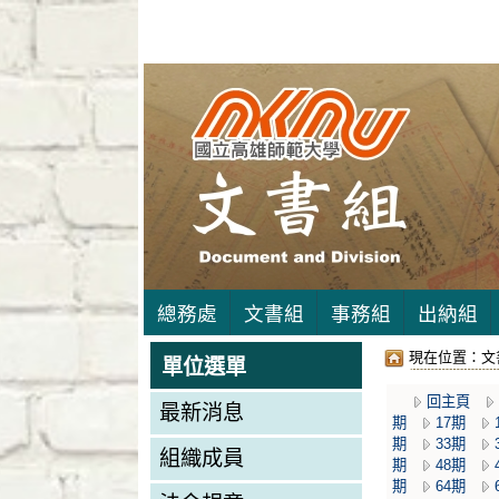
總務處
文書組
事務組
出納組
現在位置：
文
單位選單
回主頁
最新消息
期
17期
期
33期
組織成員
期
48期
期
64期