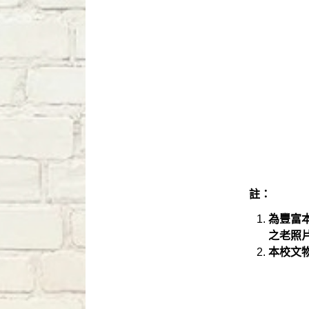
註：
為豐富
之老照片
本校文